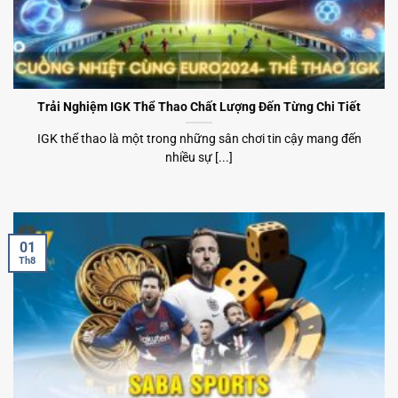
Trải Nghiệm IGK Thể Thao Chất Lượng Đến Từng Chi Tiết
IGK thể thao là một trong những sân chơi tin cậy mang đến
nhiều sự [...]
01
Th8