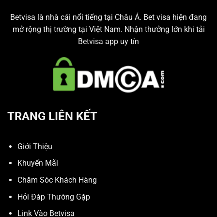
Betvisa
là nhà cái nổi tiếng tại Châu Á.
Bet visa
hiện đang
mở rộng thị trường tại Việt Nam. Nhận thưởng lớn khi tải
Betvisa app uy tín
TRANG LIÊN KẾT
Giới Thiệu
Khuyến Mãi
Chăm Sóc Khách Hàng
Hỏi Đáp Thường Gặp
Link Vào Betvisa