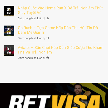
Tham
1000+
Gia
Nhập Cuộc Vào Home Run X Để Trải Nghiệm Phút
Trận
01
Crash
Thể
Giây Tuyệt Vời
Th8
Bonus
Thao
ở
Chức năng bình luận bị tắt
Để
Nhận
Nhập
Thử
Thưởng
Cuộc
Go Rush – Tựa Game Hấp Dẫn Thu Hút Tín Đồ
Thách
Lớn
01
Vào
Kỹ
Đam Mê Giải Trí
Th8
Home
Năng
ở
Chức năng bình luận bị tắt
Run
Và
Go
X
Vận
Rush
Aviator – Sân Chơi Hấp Dẫn Giúp Cược Thủ Khám
Để
May
01
–
Trải
Phá Và Trải Nghiệm
Của
Th8
Tựa
Nghiệm
Cược
ở
Chức năng bình luận bị tắt
Game
Phút
Thủ
Aviator
Hấp
Giây
–
Dẫn
Tuyệt
Sân
Thu
Vời
Chơi
Hút
Hấp
Tín
Dẫn
Đồ
Giúp
Đam
Cược
Mê
Thủ
Giải
Khám
Trí
Phá
Và