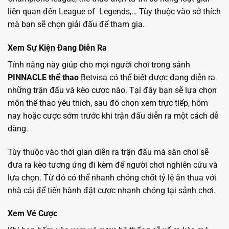
liên quan đến League of Legends,… Tùy thuộc vào sở thích
mà bạn sẽ chọn giải đấu để tham gia.
Xem Sự Kiện Đang Diễn Ra
Tính năng này giúp cho mọi người chơi trong sảnh
PINNACLE thể thao
Betvisa có thể biết được đang diễn ra
những trận đấu và kèo cược nào. Tại đây bạn sẽ lựa chọn
môn thể thao yêu thích, sau đó chọn xem trực tiếp, hôm
nay hoặc cược sớm trước khi trận đấu diễn ra một cách dễ
dàng.
Tùy thuộc vào thời gian diễn ra trận đấu mà sân chơi sẽ
đưa ra kèo tương ứng đi kèm để người chơi nghiên cứu và
lựa chọn. Từ đó có thể nhanh chóng chốt tỷ lệ ăn thua với
nhà cái để tiến hành đặt cược nhanh chóng tại sảnh chơi.
Xem Vé Cược