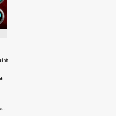
 sảnh
nh
au: