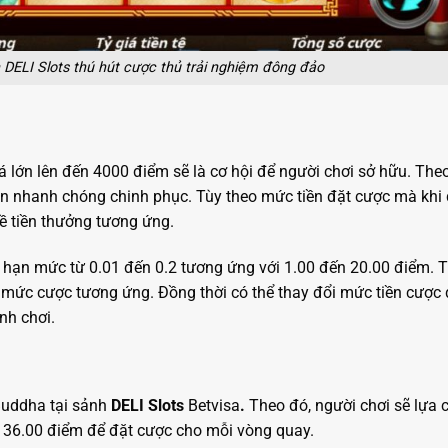
ELI Slots thú hút cược thủ trải nghiệm đông đảo
lớn lên đến 4000 điểm sẽ là cơ hội để người chơi sở hữu. Theo
ạn nhanh chóng chinh phục. Tùy theo mức tiền đặt cược mà khi
về tiền thưởng tương ứng.
 hạn mức từ 0.01 đến 0.2 tương ứng với 1.00 đến 20.00 điểm. 
mức cược tương ứng. Đồng thời có thể thay đổi mức tiền cược 
nh chơi.
Buddha tại sảnh
DELI Slots
Betvisa
.
Theo đó, người chơi sẽ lựa 
 36.00 điểm để đặt cược cho mỗi vòng quay.