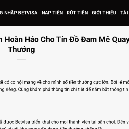
G NHẬP BETVISA
NẠP TIỀN
RÚT TIỀN
GIỚI THIỆU
TẢI
ọn Hoàn Hảo Cho Tín Đồ Đam Mê Qua
Thưởng
sẽ có cơ hội mang về cho mình số tiền thưởng cực lớn. Bởi lẽ mỗ
ng riêng. Cùng khám phá thông tin chi tiết để nắm bắt thông tin
 được Betvisa triển khai cho mọi thành viên tại sân chơi. Đến v