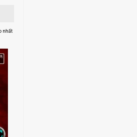
o nhất