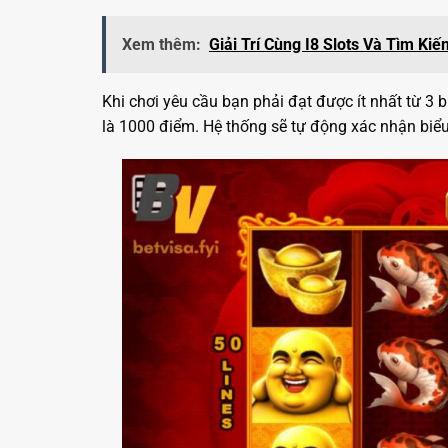
Xem thêm:
Giải Trí Cùng I8 Slots Và Tìm Ki
Khi chơi yêu cầu bạn phải đạt được ít nhất từ 3 
là 1000 điểm. Hệ thống sẽ tự động xác nhận biểu