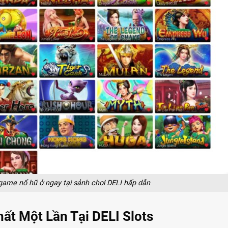
game nổ hũ ở ngay tại sảnh chơi DELI hấp dẫn
ất Một Lần Tại DELI Slots