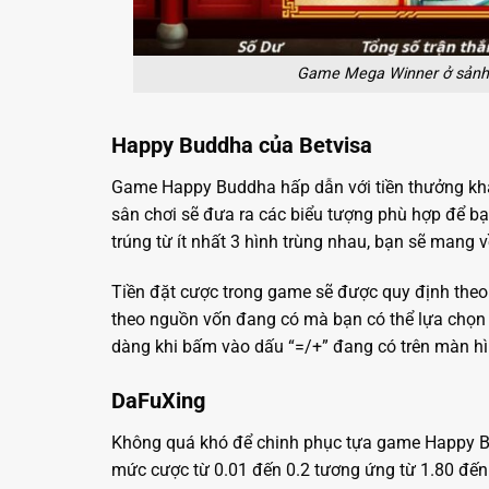
Game Mega Winner ở sảnh D
Happy Buddha của Betvisa
Game Happy Buddha hấp dẫn với tiền thưởng khá 
sân chơi sẽ đưa ra các biểu tượng phù hợp để b
trúng từ ít nhất 3 hình trùng nhau, bạn sẽ mang 
Tiền đặt cược trong game sẽ được quy định theo
theo nguồn vốn đang có mà bạn có thể lựa chọn 
dàng khi bấm vào dấu “=/+” đang có trên màn hì
DaFuXing
Không quá khó để chinh phục tựa game Happy 
mức cược từ 0.01 đến 0.2 tương ứng từ 1.80 đến