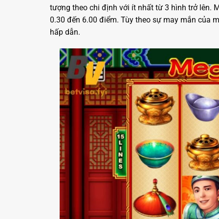
tượng theo chi định với ít nhất từ 3 hình trở lê
0.30 đến 6.00 điểm. Tùy theo sự may mắn của m
hấp dẫn.