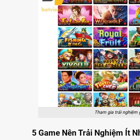
Tham gia trải nghiệm 
5 Game Nên Trải Nghiệm Ít Nh