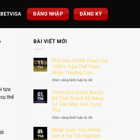
 BETVISA
ĐĂNG NHẬP
ĐĂNG KÝ
y
BÀI VIẾT MỚI
Phá Đảo Vin88 Tham Gia
11
1000+ Trận Thể Thao
Th1
Nhận Thưởng Lớn
ở
Chức năng bình luận bị tắt
Phá
i tựa
Đảo
Tham Gia Crash Bonus
01
Vin88
 cụ thể
Để Thử Thách Kỹ Năng
Th8
Tham
Và Vận May Của Cược
Gia
Thủ
1000+
Trận
ở
Chức năng bình luận bị tắt
Thể
Tham
Thao
Gia
Nhập Cuộc Vào Home
01
ới
Nhận
Crash
Run X Để Trải Nghiệm
Th8
Thưởng
Bonus