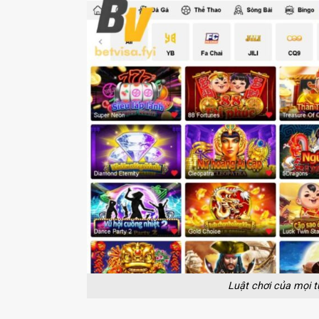
Luật chơi của mọi t