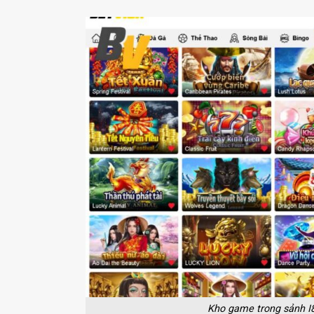
Kho game trong sảnh I8