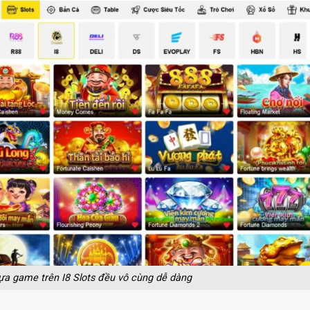
ựa game trên I8 Slots đều vô cùng dễ dàng