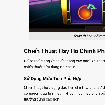
Cược thủ có thể xem 
Chiến Thuật Hay Ho Chinh Phụ
Để có thể mang về chiến thắng cao nhất khi tham
chiến thuật hữu dụng như sau:
Sử Dụng Mức Tiền Phù Hợp
Chiến thuật hữu dụng đầu tiên chính là phải sử 
có nguồn đầu tư nhiều ít khác nhau, nếu phân bổ t
thưởng cũng cao hơn.