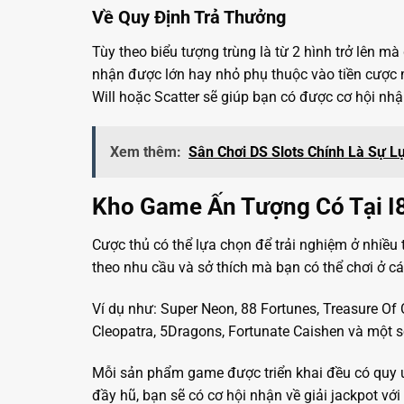
Về Quy Định Trả Thưởng
Tùy theo biểu tượng trùng là từ 2 hình trở lên 
nhận được lớn hay nhỏ phụ thuộc vào tiền cược mà
Will hoặc Scatter sẽ giúp bạn có được cơ hội nh
Xem thêm:
Sân Chơi DS Slots Chính Là Sự 
Kho Game Ấn Tượng Có Tại I8
Cược thủ có thể lựa chọn để trải nghiệm ở nhiều 
theo nhu cầu và sở thích mà bạn có thể chơi ở cá
Ví dụ như: Super Neon, 88 Fortunes, Treasure Of
Cleopatra, 5Dragons, Fortunate Caishen và một 
Mỗi sản phẩm game được triển khai đều có quy ướ
đầy hũ, bạn sẽ có cơ hội nhận về giải jackpot với