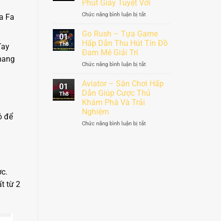
Phút Giây Tuyệt Vời
Lớn
Để
ở
Chức năng bình luận bị tắt
Thử
a Fa
Nhập
Thách
Cuộc
Kỹ
Go Rush – Tựa Game
01
Vào
Năng
Hấp Dẫn Thu Hút Tín Đồ
Th8
Tay
Home
Và
Đam Mê Giải Trí
Run
Vận
mang
ở
Chức năng bình luận bị tắt
X
May
Go
Để
Của
Rush
Trải
Cược
Aviator – Sân Chơi Hấp
01
–
Nghiệm
Thủ
Dẫn Giúp Cược Thủ
Th8
Tựa
Phút
Khám Phá Và Trải
Game
Giây
Nghiệm
Hấp
Tuyệt
ó để
Dẫn
Vời
ở
Chức năng bình luận bị tắt
Thu
Aviator
Hút
–
Tín
Sân
Đồ
Chơi
Đam
Hấp
ợc.
Mê
Dẫn
Giải
Giúp
t từ 2
Trí
Cược
Thủ
Khám
Phá