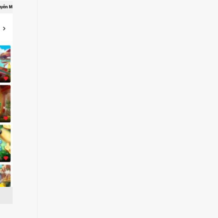
Và
Trải
Nghiệm