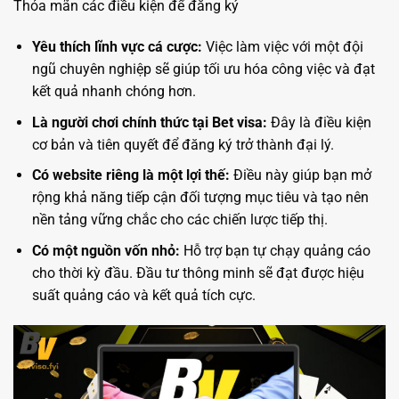
Thỏa mãn các điều kiện để đăng ký
Yêu thích lĩnh vực cá cược:
Việc làm việc với một đội
ngũ chuyên nghiệp sẽ giúp tối ưu hóa công việc và đạt
kết quả nhanh chóng hơn.
Là người chơi chính thức tại Bet visa:
Đây là điều kiện
cơ bản và tiên quyết để đăng ký trở thành đại lý.
Có website riêng là một lợi thế:
Điều này giúp bạn mở
rộng khả năng tiếp cận đối tượng mục tiêu và tạo nên
nền tảng vững chắc cho các chiến lược tiếp thị.
Có một nguồn vốn nhỏ:
Hỗ trợ bạn tự chạy quảng cáo
cho thời kỳ đầu. Đầu tư thông minh sẽ đạt được hiệu
suất quảng cáo và kết quả tích cực.