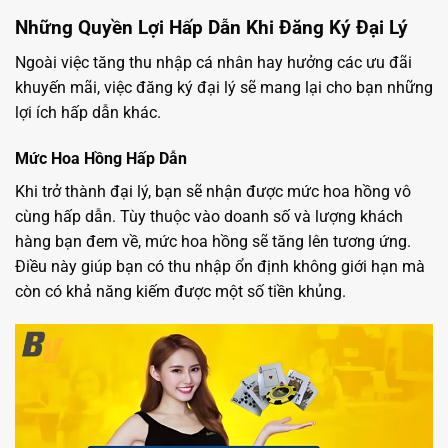
Những Quyền Lợi Hấp Dẫn Khi Đăng Ký Đại Lý
Ngoài việc tăng thu nhập cá nhân hay hưởng các ưu đãi
khuyến mãi, việc đăng ký đại lý sẽ mang lại cho bạn những
lợi ích hấp dẫn khác.
Mức Hoa Hồng Hấp Dẫn
Khi trở thành đại lý, bạn sẽ nhận được mức hoa hồng vô
cùng hấp dẫn. Tùy thuộc vào doanh số và lượng khách
hàng bạn đem về, mức hoa hồng sẽ tăng lên tương ứng.
Điều này giúp bạn có thu nhập ổn định không giới hạn mà
còn có khả năng kiếm được một số tiền khủng.