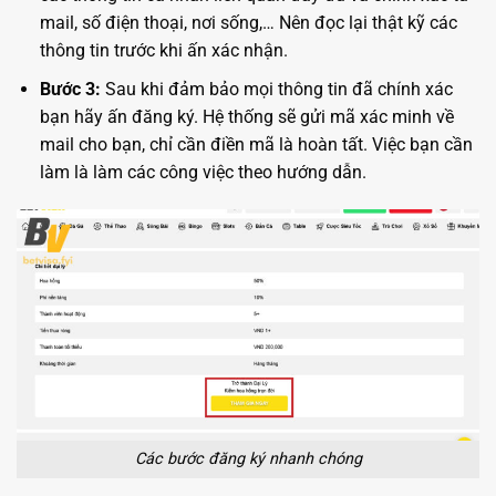
mail, số điện thoại, nơi sống,… Nên đọc lại thật kỹ các
thông tin trước khi ấn xác nhận.
Bước 3:
Sau khi đảm bảo mọi thông tin đã chính xác
bạn hãy ấn đăng ký. Hệ thống sẽ gửi mã xác minh về
mail cho bạn, chỉ cần điền mã là hoàn tất. Việc bạn cần
làm là làm các công việc theo hướng dẫn.
Các bước đăng ký nhanh chóng