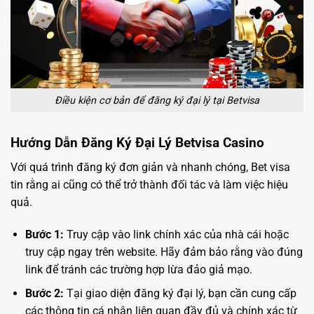
Điều kiện cơ bản để đăng ký đại lý tại Betvisa
Hướng Dẫn Đăng Ký Đại Lý Betvisa Casino
Với quá trình đăng ký đơn giản và nhanh chóng, Bet visa
tin rằng ai cũng có thể trở thành đối tác và làm việc hiệu
quả.
Bước 1:
Truy cập vào link chính xác của nhà cái hoặc
truy cập ngay trên website. Hãy đảm bảo rằng vào đúng
link để tránh các trường hợp lừa đảo giả mạo.
Bước 2:
Tại giao diện đăng ký đại lý, bạn cần cung cấp
các thông tin cá nhân liên quan đầy đủ và chính xác từ