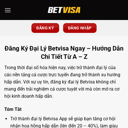
Bỏ
qua
nội
dung
ĐĂNG KÝ
ĐĂNG NHẬP
Đăng Ký Đại Lý Betvisa Ngay – Hướng Dẫn
Chi Tiết Từ A – Z
Trong thời đại số hóa hiện nay, việc trở thành đại lý của
các nền tảng cá cược trực tuyến đang trở thành xu hướng
hấp dẫn. Với sự uy tín, đăng ký đại lý Betvisa không chỉ
mang đến trải nghiệm cá cược tuyệt vời mà còn mở ra cơ
hội kinh doanh hấp dẫn.
Tóm Tắt
Trở thành đại lý Betvisa App sẽ giúp bạn tăng cơ hội
nhận hoa hồng hấp dẫn (lên đến 20 – 40%), làm giàu