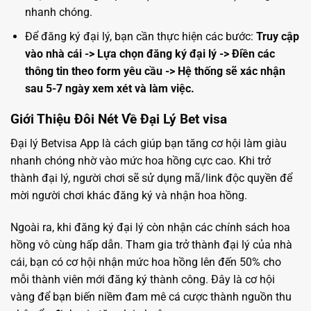
nhanh chóng.
Để đăng ký đại lý, bạn cần thực hiện các bước:
Truy cập
vào nhà cái -> Lựa chọn đăng ký đại lý -> Điền các
thông tin theo form yêu cầu -> Hệ thống sẽ xác nhận
sau 5-7 ngày xem xét và làm việc.
Giới Thiệu Đôi Nét Về Đại Lý Bet visa
Đại lý Betvisa App là cách giúp bạn tăng cơ hội làm giàu
nhanh chóng nhờ vào mức hoa hồng cực cao. Khi trở
thành đại lý, người chơi sẽ sử dụng mã/link độc quyền để
mời người chơi khác đăng ký và nhận hoa hồng.
Ngoài ra, khi đăng ký đại lý còn nhận các chính sách hoa
hồng vô cùng hấp dẫn. Tham gia trở thành đại lý của nhà
cái, bạn có cơ hội nhận mức hoa hồng lên đến 50% cho
mỗi thành viên mới đăng ký thành công. Đây là cơ hội
vàng để bạn biến niềm đam mê cá cược thành nguồn thu