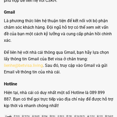
phù hợp để liên hệ với CSKH.
Gmail
Là phương thức liên hệ thuận tiện để kết nối với bộ phận
chăm sóc khách hàng. Đội ngũ hỗ trợ có thể xem xét vấn
đề của bạn một cách kỹ lưỡng và cung cấp phản hồi chính
xác.
Để liên hệ với nhà cái thông qua Gmail, bạn hãy lựa chọn
lấy thông tin Gmail của Bet visa ở chân trang:
lienhe@betvisa.living
. Sau đó, truy cập vào Gmail và gửi
Email về thông tin của nhà cái.
Hotline
Hiện tại, nhà cái có duy nhất một số Hotline là 089 899
887. Bạn có thể gọi trực tiếp vào địa chỉ này để được hỗ trợ
kịp thời và nhanh chóng nhất!