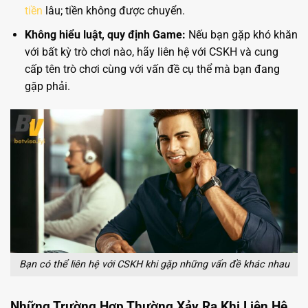
tiền
lâu; tiền không được chuyển.
Không hiểu luật, quy định Game:
Nếu bạn gặp khó khăn
với bất kỳ trò chơi nào, hãy liên hệ với CSKH và cung
cấp tên trò chơi cùng với vấn đề cụ thể mà bạn đang
gặp phải.
Bạn có thể liên hệ với CSKH khi gặp những vấn đề khác nhau
Những Trường Hợp Thường Xảy Ra Khi Liên Hệ