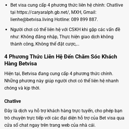
Bet visa cung cấp 4 phương thức liên hệ chính: Chatlive
tại https://caryaralph.gb.net/, MXH, Gmail:
lienhe@betvisa.living
Hotline: 089 899 887.
Người chơi có thể liên hệ với CSKH khi gặp các vấn đề
như: Không đăng nhập, Thực hiện giao dịch không
thành công, Không thể đặt cược,…
4 Phương Thức Liên Hệ Đến Chăm Sóc Khách
Hàng Betvisa
Hiện tại, Betvisa đang cung cấp 4 phương thức chính.
Những phương này giúp người chơi có thể liên hệ nhanh
chóng và kịp thời.
Chatlive
Đây là dịch vụ hỗ trợ khách hàng trực tuyến, cho phép bạn
trò chuyện trực tiếp với các đại diện hỗ trợ của Bet visa qua
cửa sổ chat ngay trên trang web của nhà cái.