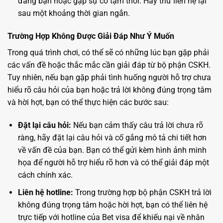
đang bận hoặc gặp sự cố tạm thời. Hãy thử liên hệ lại
sau một khoảng thời gian ngắn.
Trường Hợp Không Được Giải Đáp Như Ý Muốn
Trong quá trình chơi, có thể sẽ có những lúc bạn gặp phải
các vấn đề hoặc thắc mắc cần giải đáp từ bộ phận CSKH.
Tuy nhiên, nếu bạn gặp phải tình huống người hỗ trợ chưa
hiểu rõ câu hỏi của bạn hoặc trả lời không đúng trọng tâm
và hời hợt, bạn có thể thực hiện các bước sau:
Đặt lại câu hỏi:
Nếu bạn cảm thấy câu trả lời chưa rõ
ràng, hãy đặt lại câu hỏi và cố gắng mô tả chi tiết hơn
về vấn đề của bạn. Bạn có thể gửi kèm hình ảnh minh
họa để người hỗ trợ hiểu rõ hơn và có thể giải đáp một
cách chính xác.
Liên hệ hotline:
Trong trường hợp bộ phận CSKH trả lời
không đúng trọng tâm hoặc hời hợt, bạn có thể liên hệ
trực tiếp với hotline của Bet visa để khiếu nại về nhân