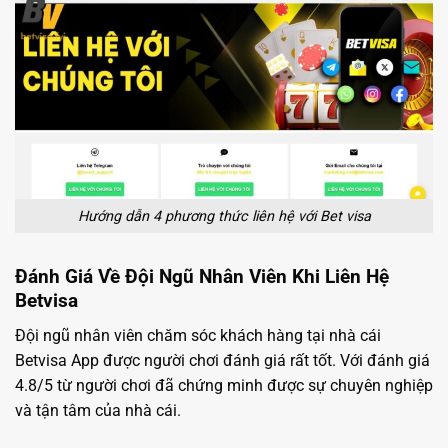
Hướng dẫn 4 phương thức liên hệ với Bet visa
Đánh Giá Về Đội Ngũ Nhân Viên Khi Liên Hệ
Betvisa
Đội ngũ nhân viên chăm sóc khách hàng tại nhà cái
Betvisa App được người chơi đánh giá rất tốt. Với đánh giá
4.8/5 từ người chơi đã chứng minh được sự chuyên nghiệp
và tận tâm của nhà cái.